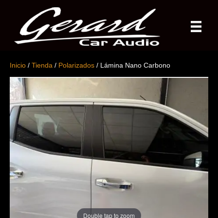
Inicio
/
Tienda
/
Polarizados
/ Lámina Nano Carbono
Double tap to zoom