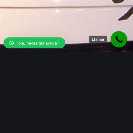
Llamar
Hola, necesitás ayuda?
Av. Capdevila 1093 - Cel 156 269183 - Tel 0351 5886694 |
Córdoba | Argentina
Atención de Lunes a Viernes de 8.30 a 18 hs