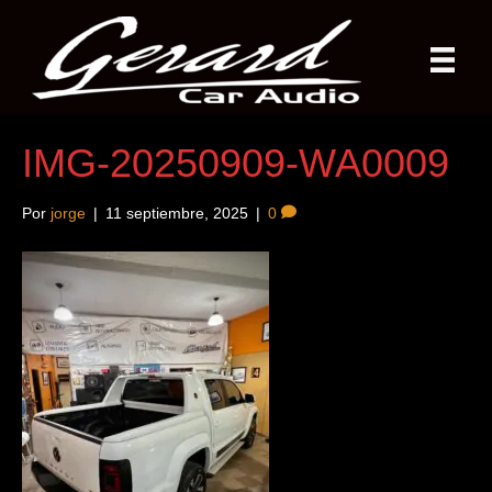
IMG-20250909-WA0009
Por
jorge
|
11 septiembre, 2025
|
0